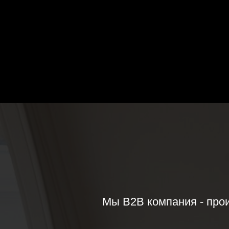
Мы B2B компания - прои