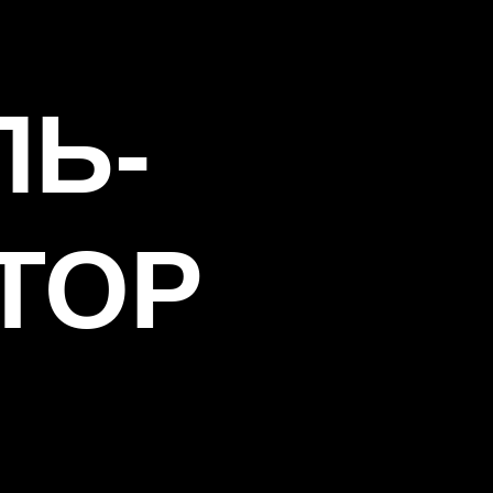
ЛЬ-
ТОР