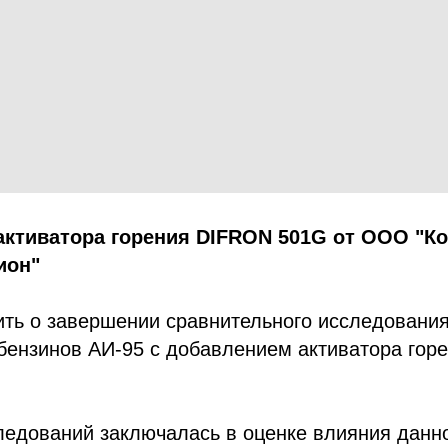
активатора горения DIFRON 501G от ООО "К
ион"
ть о завершении сравнительного исследовани
бензинов АИ-95 с добавлением активатора гор
ледований заключалась в оценке влияния данн