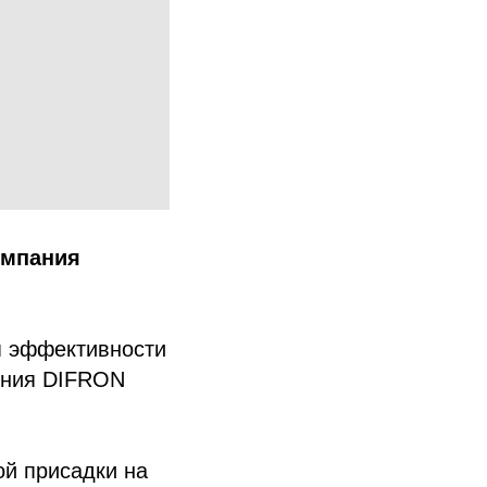
омпания
я эффективности
ения DIFRON
ой присадки на