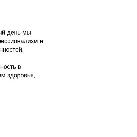
ый день мы
фессионализм и
нностей.
ность в
ем здоровья,