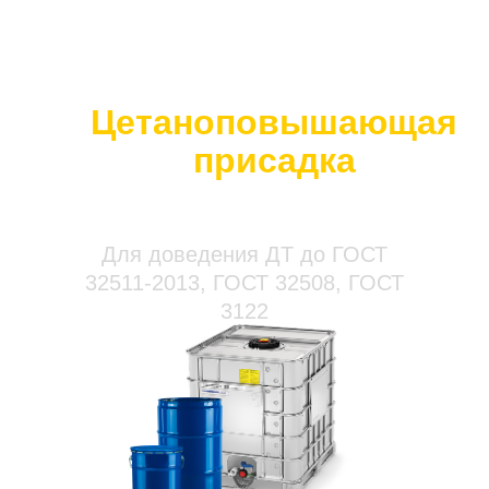
Цетаноповышающая
присадка
Difron H372
Для доведения ДТ до ГОСТ
32511-2013, ГОСТ 32508, ГОСТ
3122