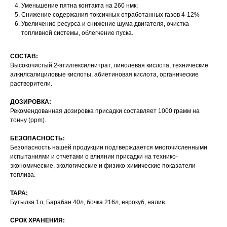
Уменьшение пятна контакта на 260 нмк;
Снижение содержания токсичных отработанных газов 4-12%
Увеличение ресурса и снижение шума двигателя, очистка
топливной системы, облегчение пуска.
СОСТАВ:
Высокочистый 2-этилгексилнитрат, линолевая кислота, технические
алкилсалициловые кислоты, абиетиновая кислота, органические
растворители.
ДОЗИРОВКА:
Рекомендованная дозировка присадки составляет 1000 грамм на
тонну (ppm).
БЕЗОПАСНОСТЬ:
Безопасность нашей продукции подтверждается многочисленными
испытаниями и отчетами о влиянии присадки на технико-
экономические, экологические и физико-химические показатели
топлива.
ТАРА:
Бутылка 1л, Барабан 40л, бочка 216л, еврокуб, налив.
СРОК ХРАНЕНИЯ: