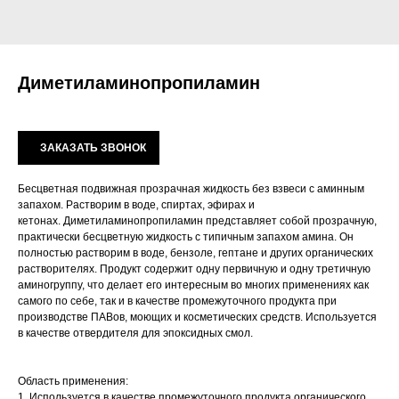
Диметиламинопропиламин
ЗАКАЗАТЬ ЗВОНОК
Бесцветная подвижная прозрачная жидкость без взвеси с аминным
запахом. Растворим в воде, спиртах, эфирах и
кетонах. Диметиламинопропиламин представляет собой прозрачную,
практически бесцветную жидкость с типичным запахом амина. Он
полностью растворим в воде, бензоле, гептане и других органических
растворителях. Продукт содержит одну первичную и одну третичную
аминогруппу, что делает его интересным во многих применениях как
самого по себе, так и в качестве промежуточного продукта при
производстве ПАВов, моющих и косметических средств. Используется
в качестве отвердителя для эпоксидных смол.
Область применения:
1. Используется в качестве промежуточного продукта органического